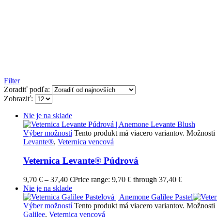
Filter
Zoradiť podľa:
Zobraziť:
Nie je na sklade
Výber možností
Tento produkt má viacero variantov. Možnosti 
Levante®
,
Veternica vencová
Veternica Levante® Púdrová
9,70
€
–
37,40
€
Price range: 9,70 € through 37,40 €
Nie je na sklade
Výber možností
Tento produkt má viacero variantov. Možnosti 
Galilee
,
Veternica vencová