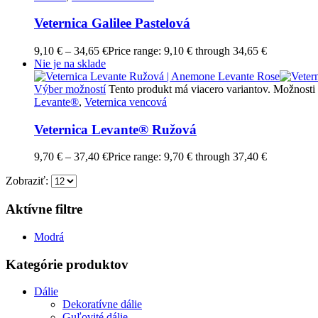
Veternica Galilee Pastelová
9,10
€
–
34,65
€
Price range: 9,10 € through 34,65 €
Nie je na sklade
Výber možností
Tento produkt má viacero variantov. Možnosti 
Levante®
,
Veternica vencová
Veternica Levante® Ružová
9,70
€
–
37,40
€
Price range: 9,70 € through 37,40 €
Zobraziť:
Aktívne filtre
Modrá
Kategórie produktov
Dálie
Dekoratívne dálie
Guľovité dálie