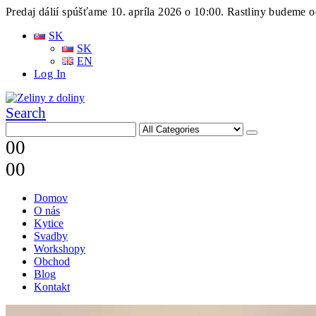
Predaj dálií spúšťame 10. apríla 2026 o 10:00. Rastliny budeme o
SK
SK
EN
Log In
Search
0
0
0
0
Domov
O nás
Kytice
Svadby
Workshopy
Obchod
Blog
Kontakt